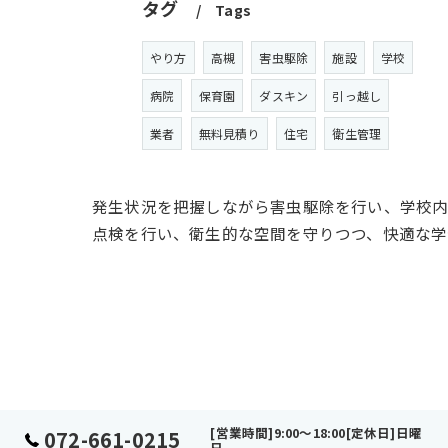
タグ
Tags
やり方
高槻
害虫駆除
施設
学校
病院
保育園
ダスキン
引っ越し
業者
無料見積り
住宅
衛生管理
発生状況を把握しながら害虫駆除を行い、学校内
点検を行い、衛生的な空間を守りつつ、快適な学
[営業時間]9:00～18:00[定休日]日曜
072-661-0215
日