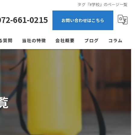
タグ『#学校』のページ一覧
072-661-0215
お問い合わせはこちら
る質問
当社の特徴
会社概要
ブログ
コラム
ゴキブリ
ネズミ
飲食店
覧
アパート
マンション