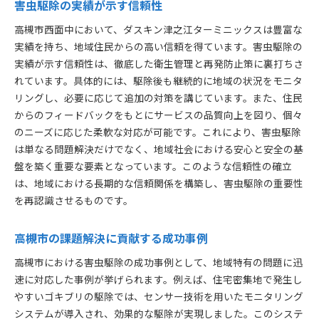
害虫駆除の実績が示す信頼性
高槻市西面中において、ダスキン津之江ターミニックスは豊富な
実績を持ち、地域住民からの高い信頼を得ています。害虫駆除の
実績が示す信頼性は、徹底した衛生管理と再発防止策に裏打ちさ
れています。具体的には、駆除後も継続的に地域の状況をモニタ
リングし、必要に応じて追加の対策を講じています。また、住民
からのフィードバックをもとにサービスの品質向上を図り、個々
のニーズに応じた柔軟な対応が可能です。これにより、害虫駆除
は単なる問題解決だけでなく、地域社会における安心と安全の基
盤を築く重要な要素となっています。このような信頼性の確立
は、地域における長期的な信頼関係を構築し、害虫駆除の重要性
を再認識させるものです。
高槻市の課題解決に貢献する成功事例
高槻市における害虫駆除の成功事例として、地域特有の問題に迅
速に対応した事例が挙げられます。例えば、住宅密集地で発生し
やすいゴキブリの駆除では、センサー技術を用いたモニタリング
システムが導入され、効果的な駆除が実現しました。このシステ