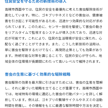
住民安全を守るための新技術の導入
物理的封鎖技術による害虫予防
高槻市西面中では、住民の安全を最優先に考えた害虫駆除技術が
持続可能な環境への取り組み
進化しています。特に、ゴキブリやネズミなどの害虫は、健康被
高槻市での長期的な害虫対策
害を引き起こす可能性があるため、迅速かつ効果的な対応が求め
害虫侵入経路の特定と封鎖
られています。このために、センサー技術を駆使して害虫の動き
地域環境を守るための実践方法
をリアルタイムで監視するシステムが導入されており、迅速な対
応が可能です。これにより、住民の生活環境が安全に保たれ、心
物理的封鎖と他技術の組み合わせ
配なく過ごすことができます。また、こうした新技術の活用は、
高槻市西面中での害虫駆除成功事例地域特有の問題に
単に害虫を駆除するだけでなく、再発防止策としても効果があり
対応
ます。持続可能な対策を講じることで、住民の安心が守られ、地
地域特有の害虫問題への対策事例
域全体の住環境が長期間にわたって高いレベルで維持されます。
成功事例から学ぶ効果的な駆除法
地域住民の安心を支える取り組み
害虫の生態に基づく効果的な駆除戦略
害虫駆除の実績が示す信頼性
害虫駆除の効果を最大限に引き出すためには、害虫の生態を理解
高槻市の課題解決に貢献する成功事例
し、それに基づいた戦略を立てることが重要です。高槻市西面中
住民の声を反映した成功事例紹介
では、地域特有の環境に適応した害虫の行動パターンを詳しく解
進化する害虫駆除高槻市西面中での安心生活への貢献
析しています。例えば、ゴキブリの繁殖サイクルやネズミの活動
未来の害虫駆除技術の展望
時間を把握し、その情報をもとに最適な駆除時間や方法を決定し