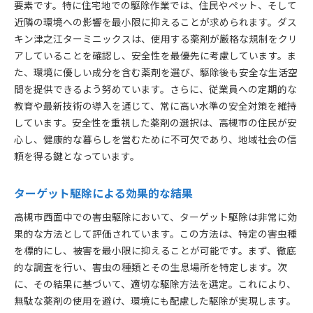
要素です。特に住宅地での駆除作業では、住民やペット、そして
近隣の環境への影響を最小限に抑えることが求められます。ダス
キン津之江ターミニックスは、使用する薬剤が厳格な規制をクリ
アしていることを確認し、安全性を最優先に考慮しています。ま
た、環境に優しい成分を含む薬剤を選び、駆除後も安全な生活空
間を提供できるよう努めています。さらに、従業員への定期的な
教育や最新技術の導入を通じて、常に高い水準の安全対策を維持
しています。安全性を重視した薬剤の選択は、高槻市の住民が安
心し、健康的な暮らしを営むために不可欠であり、地域社会の信
頼を得る鍵となっています。
ターゲット駆除による効果的な結果
高槻市西面中での害虫駆除において、ターゲット駆除は非常に効
果的な方法として評価されています。この方法は、特定の害虫種
を標的にし、被害を最小限に抑えることが可能です。まず、徹底
的な調査を行い、害虫の種類とその生息場所を特定します。次
に、その結果に基づいて、適切な駆除方法を選定。これにより、
無駄な薬剤の使用を避け、環境にも配慮した駆除が実現します。