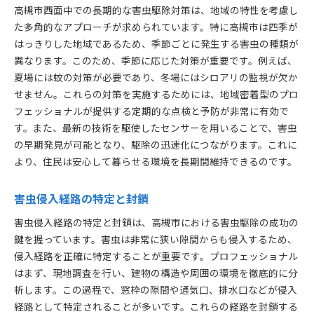
高槻市西面中での長期的な害虫駆除対策は、地域の特性を考慮し
た多角的なアプローチが求められています。特に高槻市は四季が
はっきりした地域であるため、季節ごとに発生する害虫の種類が
異なります。このため、季節に応じた対策が重要です。例えば、
夏場には蚊の対策が必要であり、冬場にはシロアリの監視が欠か
せません。これらの対策を実施するためには、地域密着型のプロ
フェッショナルが提供する定期的な点検と予防が非常に有効で
す。また、最新の技術を駆使したセンサーを用いることで、害虫
の早期発見が可能となり、駆除の迅速化につながります。これに
より、住民は安心して暮らせる環境を長期間維持できるのです。
害虫侵入経路の特定と封鎖
害虫侵入経路の特定と封鎖は、高槻市における害虫駆除の成功の
鍵を握っています。害虫は非常に狭い隙間からも侵入するため、
侵入経路を正確に特定することが重要です。プロフェッショナル
はまず、現地調査を行い、建物の構造や周囲の環境を徹底的に分
析します。この過程で、窓枠の隙間や通気口、排水口などが侵入
経路として特定されることが多いです。これらの経路を封鎖する