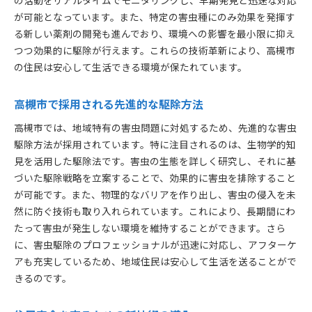
が可能となっています。また、特定の害虫種にのみ効果を発揮す
害虫の種類に応じた専門薬剤の選定
る新しい薬剤の開発も進んでおり、環境への影響を最小限に抑え
高槻市での薬剤使用の安全性
つつ効果的に駆除が行えます。これらの技術革新により、高槻市
ターゲット駆除による効果的な結果
の住民は安心して生活できる環境が保たれています。
薬剤抵抗性のある害虫への対応
高槻市の健康と安全を守る薬剤
高槻市で採用される先進的な駆除方法
専門的知識に基づく薬剤選択
高槻市では、地域特有の害虫問題に対処するため、先進的な害虫
地域密着型サービスの強み高槻市西面中での迅速かつ
駆除方法が採用されています。特に注目されるのは、生物学的知
効果的な害虫駆除
見を活用した駆除法です。害虫の生態を詳しく研究し、それに基
地域密着型サービスのメリット
づいた駆除戦略を立案することで、効果的に害虫を排除すること
迅速な対応で安心を提供
が可能です。また、物理的なバリアを作り出し、害虫の侵入を未
然に防ぐ技術も取り入れられています。これにより、長期間にわ
高槻市に根ざした信頼のサービス
たって害虫が発生しない環境を維持することができます。さら
アフターケアで持続する効果
に、害虫駆除のプロフェッショナルが迅速に対応し、アフターケ
住民の声を反映した駆除プラン
アも充実しているため、地域住民は安心して生活を送ることがで
地域との連携で高まる駆除効果
きるのです。
害虫の侵入を防ぐ物理的封鎖技術高槻市西面中の持続
可能な環境作り