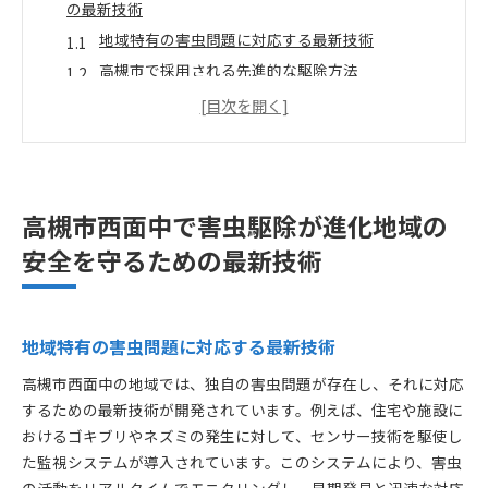
の最新技術
地域特有の害虫問題に対応する最新技術
高槻市で採用される先進的な駆除方法
住民安全を守るための新技術の導入
害虫の生態に基づく効果的な駆除戦略
高槻市で利用される環境に優しい技術
地域の安心を支える技術革新
高槻市西面中で害虫駆除が進化地域の
環境に優しい害虫駆除センサー技術が高槻市西面中で
活躍
安全を守るための最新技術
センサー技術の活用で正確な害虫検知
高槻市での環境配慮型駆除技術
センサー技術の導入による安心感の向上
地域特有の害虫問題に対応する最新技術
害虫発生の早期発見と対応
高槻市西面中の地域では、独自の害虫問題が存在し、それに対応
高槻市の環境保護に貢献する技術
するための最新技術が開発されています。例えば、住宅や施設に
持続可能な駆除方法の探求
おけるゴキブリやネズミの発生に対して、センサー技術を駆使し
た監視システムが導入されています。このシステムにより、害虫
専門薬剤で害虫をターゲット高槻市西面中の革新的な
の活動をリアルタイムでモニタリングし、早期発見と迅速な対応
駆除方法