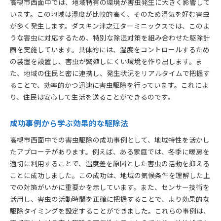
高槻市西面中では、地域特有の環境が害虫発生に大きく影響して
います。この地域は湿度が比較的高く、そのため湿気を好む害虫
が多く発生します。ダスキン津之江ターミニックスでは、このよ
うな害虫に対応するため、特別な除湿対策を組み合わせた駆除計
画を実施しています。具体的には、湿度をコントロールするため
の装置を設置し、害虫が繁殖しにくい環境を作り出します。ま
た、地域の住民と密に連携し、発生状況をリアルタイムで把握す
ることで、効率的かつ迅速に害虫駆除を行っています。これによ
り、住民は安心して生活を送ることができるのです。
成功事例から学ぶ効果的な駆除法
高槻市西面中での害虫駆除の成功事例として、地域特性を活かし
たアプローチがあります。例えば、ある家庭では、冬季に暖房を
適切に利用することで、温度差を原因とした害虫の活動を抑える
ことに成功しました。この成功は、地域の気候条件を理解した上
での対策がいかに重要かを示しています。また、センサー技術を
活用し、害虫の活動時間を正確に把握することで、より効果的な
駆除タイミングを設定することができました。これらの事例は、