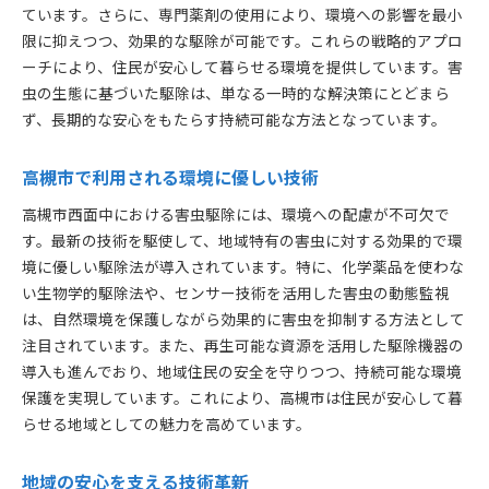
ています。さらに、専門薬剤の使用により、環境への影響を最小
地域住民の生活の質向上への貢献
限に抑えつつ、効果的な駆除が可能です。これらの戦略的アプロ
進化する技術がもたらす安心生活
ーチにより、住民が安心して暮らせる環境を提供しています。害
高槻市での持続可能な害虫管理
虫の生態に基づいた駆除は、単なる一時的な解決策にとどまら
害虫駆除の未来を切り開く取り組み
ず、長期的な安心をもたらす持続可能な方法となっています。
高槻市における革新とその影響
高槻市西面中の住民が知っておくべき害虫駆除の最新
高槻市で利用される環境に優しい技術
情報
高槻市西面中における害虫駆除には、環境への配慮が不可欠で
害虫駆除に関する最新の知識
す。最新の技術を駆使して、地域特有の害虫に対する効果的で環
住民に知ってほしい駆除のポイント
境に優しい駆除法が導入されています。特に、化学薬品を使わな
高槻市での最新の駆除技術情報
い生物学的駆除法や、センサー技術を活用した害虫の動態監視
は、自然環境を保護しながら効果的に害虫を抑制する方法として
害虫駆除に役立つ豆知識
注目されています。また、再生可能な資源を活用した駆除機器の
住民参加型の害虫管理の重要性
導入も進んでおり、地域住民の安全を守りつつ、持続可能な環境
最新情報を元にした効果的な対策
保護を実現しています。これにより、高槻市は住民が安心して暮
らせる地域としての魅力を高めています。
地域の安心を支える技術革新