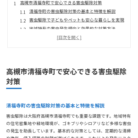
高槻市清福寺町で安心できる害虫駆除対策
清福寺町の害虫駆除対策の基本と特徴を解説
害虫駆除で子どもやペットも安心な暮らしを実現
地域特有の害虫発生傾向と効果的な対策方法
害虫駆除サービス選びで失敗しないコツを紹介
高槻市清福寺町で重視すべき衛生管理ポイント
駆除後も長く快適な住環境を保つための工夫
害虫駆除の料金相場と選び方を徹底解説
高槻市清福寺町で安心できる害虫駆除
害虫駆除の料金相場を知るための重要ポイント
対策
料金比較の際に注意すべきサービス内容の違い
見積もりでチェックすべき害虫駆除の項目とは
費用対効果を高める業者選びの実践的な方法
清福寺町の害虫駆除対策の基本と特徴を解説
大阪府の害虫駆除料金目安と清福寺町の傾向
高槻市で納得できる価格帯と業者選定のコツ
害虫駆除は大阪府高槻市清福寺町でも重要な課題です。地域特有
の住宅密集地や緑地環境が、ゴキブリやシロアリなど多様な害虫
清福寺町の住まいを守る再発防止の秘訣
の発生を助長しています。基本的な対策としては、定期的な清掃
害虫駆除後の再発を防ぐ清福寺町の秘訣
や換気、侵入経路の封鎖が挙げられます。これにより発生リスク