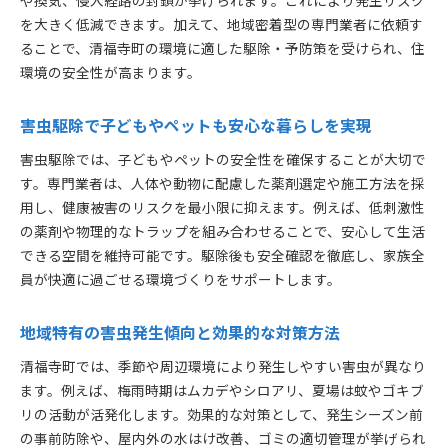
予防策の導入で住まいの衛生環境を強化する
を大きく低減できます。加えて、地域密着型の専門業者に依頼す
清福寺町の気候・環境に合わせた防除対策とは
ることで、清福寺町の環境に適した駆除・予防策を受けられ、住
定期的な点検とメンテナンスの重要性について
環境の安全性が高まります。
再発防止に役立つ効果的な住環境改善方法
害虫駆除と併用した長期的な防除プランの提案
害虫駆除で子どもやペットも安心な暮らしを実現
効果的な害虫駆除方法を知りたい方へ
害虫駆除では、子どもやペットの安全性を確保することが大切で
害虫駆除の最新技術とその効果を詳しく解説
す。専門業者は、人体や動物に配慮した薬剤選定や施工方法を採
清福寺町で実践できる効果的な駆除方法とは
用し、健康被害のリスクを最小限に抑えます。例えば、低刺激性
の薬剤や物理的なトラップを組み合わせることで、安心して生活
安全性と効果を両立した駆除手段の選び方
できる空間を維持可能です。駆除後も安全確認を徹底し、家族全
自宅でも取り入れやすい簡単な害虫対策法
員が快適に過ごせる環境づくりをサポートします。
プロの害虫駆除サービス利用のメリットとは
害虫の種類別に適した駆除方法のポイント
地域特有の害虫発生傾向と効果的な対策方法
害虫駆除依頼時に押さえるべきポイント
清福寺町では、季節や周辺環境により発生しやすい害虫が異なり
見積もり依頼前に確認すべき害虫駆除の項目
ます。例えば、梅雨時期はムカデやシロアリ、夏場は蚊やゴキブ
業者選びで必須となる信頼性のチェック方法
リの活動が活発化します。効果的な対策として、発生シーズン前
駆除作業当日の流れと依頼者の注意点とは
の事前防除や、屋内外の水はけ改善、ゴミの適切管理が挙げられ