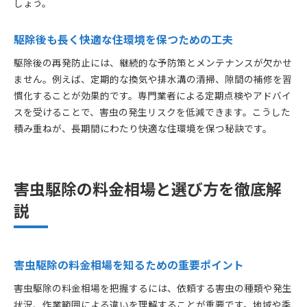
しょう。
利用者の声や口コミを活用した業者選び
駆除後も安心な清福寺町の暮らしを目指して
駆除後も長く快適な住環境を保つための工夫
害虫駆除後も安心して暮らすための日常管理
駆除後の再発防止には、継続的な予防策とメンテナンスが欠かせ
定期管理サービスの活用で長期的な安心を実現
ません。例えば、定期的な換気や排水溝の清掃、隙間の補修を習
住まいの衛生意識を高めるための工夫とは
慣化することが効果的です。専門業者による定期点検やアドバイ
再発リスクを抑えるための継続的な対策
スを受けることで、害虫の発生リスクを低減できます。こうした
地域の安心を守るための情報共有と連携
積み重ねが、長期間にわたり快適な住環境を保つ秘訣です。
快適な生活を維持するための害虫駆除の役割
害虫駆除の料金相場と選び方を徹底解
説
害虫駆除の料金相場を知るための重要ポイント
害虫駆除の料金相場を把握するには、依頼する害虫の種類や発生
状況、作業範囲による違いを理解することが重要です。地域や季