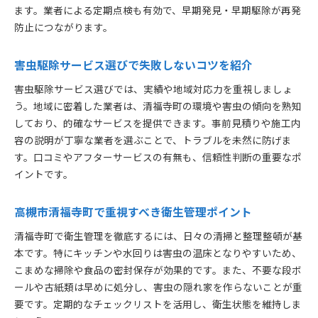
害虫駆除依頼時に必要な準備と事前相談の重要性
ます。業者による定期点検も有効で、早期発見・早期駆除が再発
アフターサービスや再発保証の有無を確認する
防止につながります。
トラブルを防ぐための契約内容の見極め方
害虫駆除サービス選びで失敗しないコツを紹介
快適な生活環境を維持するための対策案
害虫駆除後も続けるべき日常的な予防習慣
害虫駆除サービス選びでは、実績や地域対応力を重視しましょ
住環境の工夫で害虫の再発を徹底的に防ぐ方法
う。地域に密着した業者は、清福寺町の環境や害虫の傾向を熟知
しており、的確なサービスを提供できます。事前見積りや施工内
衛生管理の徹底が快適な住まいを守るカギに
容の説明が丁寧な業者を選ぶことで、トラブルを未然に防げま
季節ごとの害虫発生に合わせた対策を紹介
す。口コミやアフターサービスの有無も、信頼性判断の重要なポ
家族全員で実践できる簡単な駆除予防アイデア
イントです。
害虫駆除専門家のアドバイスを生活に活かす
信頼できる害虫駆除サービスの特徴とは
高槻市清福寺町で重視すべき衛生管理ポイント
信頼性の高い害虫駆除サービスの見分け方
清福寺町で衛生管理を徹底するには、日々の清掃と整理整頓が基
適正な料金設定と明確な見積もりの重要性
本です。特にキッチンや水回りは害虫の温床となりやすいため、
経験豊富なスタッフによる安心対応の理由
こまめな掃除や食品の密封保存が効果的です。また、不要な段ボ
充実したアフターケアと再発防止サポート
ールや古紙類は早めに処分し、害虫の隠れ家を作らないことが重
要です。定期的なチェックリストを活用し、衛生状態を維持しま
地域密着型サービスのメリットと特徴