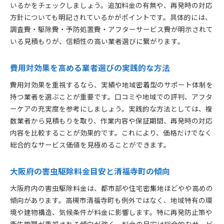
いるかをチェックしましょう。追加料金の有無や、再発時の対応
方針についても明記されているかがポイントです。具体的には、
調査費・駆除費・予防処置費・アフターサービス費が明示されて
いる見積もりが、信頼性の高い業者選びに繋がります。
費用対効果を高める業者選びの実践的な方法
費用対効果を重視するなら、実績や地域密着型のサポート体制を
持つ業者を選ぶことが重要です。口コミや地域での評判、アフタ
ーケアの充実度を参考にしましょう。実践的な方法としては、複
数業者から見積もりを取り、作業内容や保証期間、再発時の対応
内容を比較することが効果的です。これにより、価格だけでなく
総合的なサービス価値を見極めることができます。
大阪府の害虫駆除料金目安と清福寺町の傾向
大阪府内の害虫駆除料金は、都市部や住宅密集地ほどやや高めの
傾向があります。高槻市清福寺町も例外ではなく、地域特有の環
境や建物構造、気候条件が料金に影響します。特に再発防止策や
衛生管理が重視される傾向が強く、料金の目安は総合的なサービ