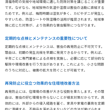
清福寺町の気候や地域環境に適した防除対策を講じることが重要
です。なぜなら、地域独特の気温や湿度は害虫の活動に直結する
ためです。例えば、梅雨時期は湿気が多く、カビやダニが発生し
やすいため、防湿シートや除湿機の活用が推奨されます。地域事
情に応じた対策が、より効果的な害虫駆除につながります。
定期的な点検とメンテナンスの重要性について
定期的な点検とメンテナンスは、害虫の再発防止に不可欠です。
理由は、初期の発生兆候を早期に発見できるからです。例えば、
半年ごとに専門業者による点検を実施し、必要に応じて部分的な
駆除や環境改善を行う方法があります。これにより、小さな問題
のうちに対応し、被害の拡大を防ぐことが可能です。
再発防止に役立つ効果的な住環境改善方法
再発防止には、住環境の改善が大きな役割を果たします。その理
由は、害虫の好む環境を作らないことが根本対策だからです。具
体的には、外部からの侵入経路を塞ぐ、家具や家電の裏側を定期
的に清掃する、不用品を溜め込まないなどの方法が挙げられま