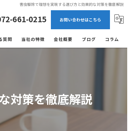
害虫駆除で理想を実現する選び方と効果的な対策を徹底解説
072-661-0215
お問い合わせはこちら
る質問
当社の特徴
会社概要
ブログ
コラム
ゴキブリ
ネズミ
飲食店
な対策を徹底解説
アパート
マンション