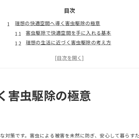
目次
理想の快適空間へ導く害虫駆除の極意
害虫駆除で快適空間を手に入れる基本
理想の生活に近づく害虫駆除の考え方
害虫駆除の意味と理想的な実践ポイント
害虫駆除の効果を最大化する日常習慣
害虫駆除で理想を実現する家づくりの工夫
自分でできる害虫駆除とプロの違いを比較
く害虫駆除の極意
害虫駆除は自分でできる？プロとの違い
自分で行う害虫駆除のメリットと限界を解説
プロによる害虫駆除が理想とされる理由とは
害虫駆除業者の技術と自分での対策の差
害虫駆除の理想を考える選択基準のポイント
な対策です。害虫による被害を未然に防ぎ、安心して暮らす
安心を叶える効果的な害虫駆除対策とは