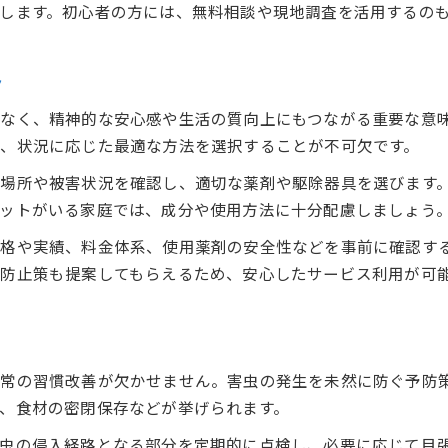
します。初心者の方には、無料相談や現地調査を活用するの
料金で選ぶ害虫駆除と理想実現のヒント
害虫駆除の費用対効果を比較する基準
ト
理想の害虫駆除に必要な費用の考え方
資格や技術から見る害虫駆除の信頼性
なく、精神的な安心感や生活の質向上にもつながる重要な意
害虫駆除資格が信頼性に与える影響とは
、状況に応じた最適な方法を選択することが不可欠です。
理想の害虫駆除を支える技術と知識の重要性
場所や被害状況を確認し、適切な薬剤や駆除器具を選びます
害虫駆除業者の資格と選び方のポイント
ットがいる家庭では、成分や使用方法に十分配慮しましょう
害虫駆除の信頼性を高める技術の最新動向
格や実績、料金体系、使用薬剤の安全性などを事前に確認す
害虫駆除の資格取得が理想に近づく理由
防止策も提案してもらえるため、安心したサービス利用が可
常の習慣改善が欠かせません。害虫の発生を未然に防ぐ予防
、食材の密閉保存などが挙げられます。
虫の侵入経路となる部分を定期的に点検し、必要に応じて目