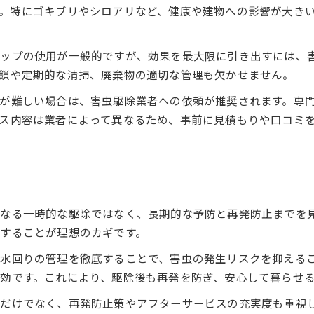
。特にゴキブリやシロアリなど、健康や建物への影響が大き
害虫駆除で安心できる環境を整える方法
効果的な害虫駆除で再発を防ぐコツとは
ラップの使用が一般的ですが、効果を最大限に引き出すには、
害虫駆除の理想を実現する対策の選び方
鎖や定期的な清掃、廃棄物の適切な管理も欠かせません。
害虫駆除で大切な安全性と衛生管理の基本
が難しい場合は、害虫駆除業者への依頼が推奨されます。専
害虫駆除対策に役立つ最新の知識と実例
ス内容は業者によって異なるため、事前に見積もりや口コミ
害虫駆除業者選びで失敗しないポイント
害虫駆除業者の選び方で理想をかなえる
害虫駆除業者選びの信頼性を見極める方法
害虫駆除の理想を叶える業者比較の視点
なる一時的な駆除ではなく、長期的な予防と再発防止までを
害虫駆除業者の口コミや実績を確認する重要性
することが理想のカギです。
失敗しない害虫駆除業者選びの注意点とは
水回りの管理を徹底することで、害虫の発生リスクを抑える
費用で悩むなら害虫駆除の料金相場を解説
効です。これにより、駆除後も再発を防ぎ、安心して暮らせ
害虫駆除の料金相場と理想的な費用感覚
うだけでなく、再発防止策やアフターサービスの充実度も重視
害虫駆除の費用を賢く抑えるポイント