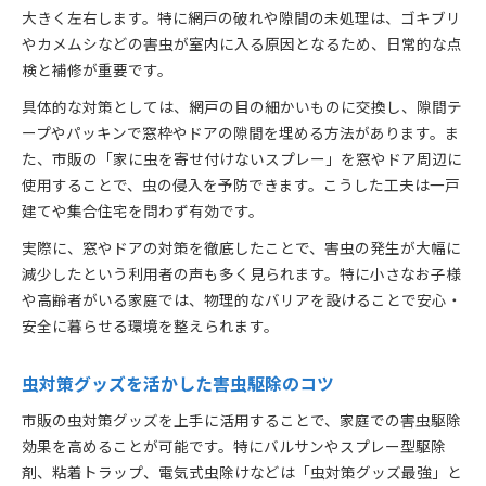
大きく左右します。特に網戸の破れや隙間の未処理は、ゴキブリ
やカメムシなどの害虫が室内に入る原因となるため、日常的な点
検と補修が重要です。
具体的な対策としては、網戸の目の細かいものに交換し、隙間テ
ープやパッキンで窓枠やドアの隙間を埋める方法があります。ま
た、市販の「家に虫を寄せ付けないスプレー」を窓やドア周辺に
使用することで、虫の侵入を予防できます。こうした工夫は一戸
建てや集合住宅を問わず有効です。
実際に、窓やドアの対策を徹底したことで、害虫の発生が大幅に
減少したという利用者の声も多く見られます。特に小さなお子様
や高齢者がいる家庭では、物理的なバリアを設けることで安心・
安全に暮らせる環境を整えられます。
虫対策グッズを活かした害虫駆除のコツ
市販の虫対策グッズを上手に活用することで、家庭での害虫駆除
効果を高めることが可能です。特にバルサンやスプレー型駆除
剤、粘着トラップ、電気式虫除けなどは「虫対策グッズ最強」と