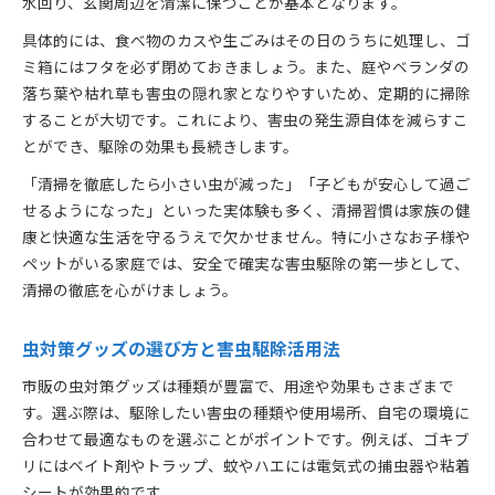
水回り、玄関周辺を清潔に保つことが基本となります。
具体的には、食べ物のカスや生ごみはその日のうちに処理し、ゴ
ミ箱にはフタを必ず閉めておきましょう。また、庭やベランダの
落ち葉や枯れ草も害虫の隠れ家となりやすいため、定期的に掃除
することが大切です。これにより、害虫の発生源自体を減らすこ
とができ、駆除の効果も長続きします。
「清掃を徹底したら小さい虫が減った」「子どもが安心して過ご
せるようになった」といった実体験も多く、清掃習慣は家族の健
康と快適な生活を守るうえで欠かせません。特に小さなお子様や
ペットがいる家庭では、安全で確実な害虫駆除の第一歩として、
清掃の徹底を心がけましょう。
虫対策グッズの選び方と害虫駆除活用法
市販の虫対策グッズは種類が豊富で、用途や効果もさまざまで
す。選ぶ際は、駆除したい害虫の種類や使用場所、自宅の環境に
合わせて最適なものを選ぶことがポイントです。例えば、ゴキブ
リにはベイト剤やトラップ、蚊やハエには電気式の捕虫器や粘着
シートが効果的です。