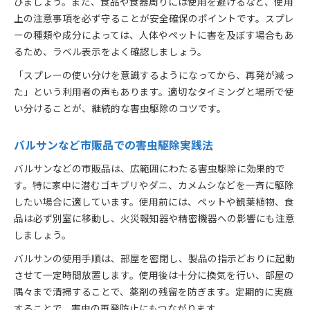
びましょう。また、食品や食器周りには使用を避けるなど、使用
上の注意事項を必ず守ることが安全確保のポイントです。スプレ
ーの種類や成分によっては、人体やペットに害を及ぼす場合もあ
るため、ラベル表示をよく確認しましょう。
「スプレーの使い分けを意識するようになってから、再発が減っ
た」という利用者の声もあります。適切なタイミングと場所で使
い分けることが、継続的な害虫駆除のコツです。
バルサンなど市販品での害虫駆除実践法
バルサンなどの市販品は、広範囲にわたる害虫駆除に効果的で
す。特に家中に潜むゴキブリやダニ、カメムシなどを一斉に駆除
したい場合に適しています。使用前には、ペットや観葉植物、食
品は必ず別室に移動し、火災報知器や精密機器への影響にも注意
しましょう。
バルサンの使用手順は、部屋を密閉し、製品の指示どおりに起動
させて一定時間放置します。使用後は十分に換気を行い、部屋の
隅々まで清掃することで、薬剤の残留を防ぎます。定期的に実施
することで、害虫の再発防止にもつながります。