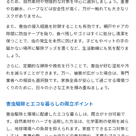
るため、自然素材や物理的な対策を中心に選択しましょう。重曹
や石鹸水、ハーブなどは安全性が高く、万が一触れても大きなリ
スクがありません。
また、害虫の侵入経路を封鎖することも有効です。網戸やドアの
隙間に防虫テープを貼り、食べ残しやゴミはすぐに処分し清潔を
保つことで、虫の発生を未然に防げます。子どもやペットの手の
届かない場所に駆除グッズを置くなど、生活動線にも気を配りま
しょう。
さらに、定期的な掃除や換気を行うことで、害虫が好む湿気や汚
れを減らすことができます。万一、被害が広がった場合は、専門
業者への相談も選択肢です。家族全員が安心して過ごせる環境づ
くりのために、日々の小さな工夫を積み重ねましょう。
害虫駆除とエコな暮らしの両立ポイント
害虫駆除と環境に配慮したエコな暮らしは、両立が十分可能で
す。自然素材やハーブを活用した方法は、化学薬剤の使用を減ら
し、地球環境への負荷を抑えられます。家庭でできるエコ対策と
しては、重曹や酢、ハッカ油などの再利用や、不要なプラスチッ