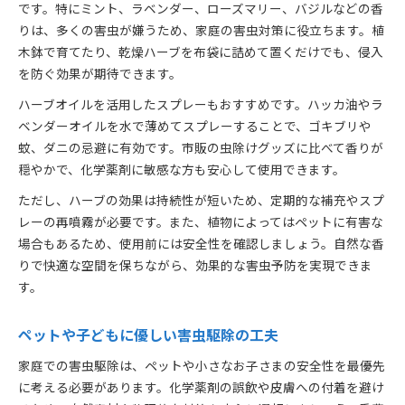
です。特にミント、ラベンダー、ローズマリー、バジルなどの香
りは、多くの害虫が嫌うため、家庭の害虫対策に役立ちます。植
木鉢で育てたり、乾燥ハーブを布袋に詰めて置くだけでも、侵入
を防ぐ効果が期待できます。
ハーブオイルを活用したスプレーもおすすめです。ハッカ油やラ
ベンダーオイルを水で薄めてスプレーすることで、ゴキブリや
蚊、ダニの忌避に有効です。市販の虫除けグッズに比べて香りが
穏やかで、化学薬剤に敏感な方も安心して使用できます。
ただし、ハーブの効果は持続性が短いため、定期的な補充やスプ
レーの再噴霧が必要です。また、植物によってはペットに有害な
場合もあるため、使用前には安全性を確認しましょう。自然な香
りで快適な空間を保ちながら、効果的な害虫予防を実現できま
す。
ペットや子どもに優しい害虫駆除の工夫
家庭での害虫駆除は、ペットや小さなお子さまの安全性を最優先
に考える必要があります。化学薬剤の誤飲や皮膚への付着を避け