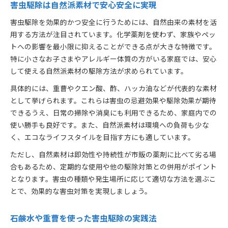
害虫駆除は自然派素材で安心安全に実現
害虫駆除を効果的かつ安全に行うためには、自然由来の素材を活
用する方法が注目されています。化学薬剤を使わず、家族やペッ
トへの影響を最小限に抑えることができる点が大きな特徴です。
特に小さなお子さまやアレルギー体質の方がいる家庭では、安心
して使える自然派素材の駆除方法が求められています。
具体的には、重曹やクエン酸、酢、ハッカ油などが代表的な素材
として挙げられます。これらは害虫の忌避効果や駆除効果が期待
できるうえ、日常の掃除や消臭にも利用できるため、家庭内での
使い勝手も良好です。また、自然派素材は環境への負荷も少な
く、エコなライフスタイルを目指す方にも適しています。
ただし、自然素材は即効性や持続性が市販の薬剤に比べて劣る場
合もあるため、定期的な使用や他の駆除対策との併用がポイント
となります。害虫の種類や発生場所に応じて適切な方法を選ぶこ
とで、効果的な害虫対策を実現しましょう。
石鹸水や重曹を使った害虫駆除の実践法