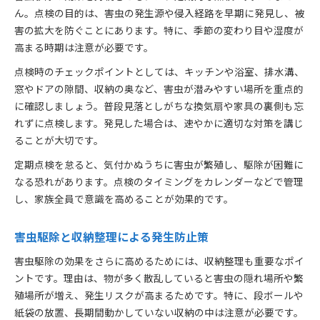
ん。点検の目的は、害虫の発生源や侵入経路を早期に発見し、被
害の拡大を防ぐことにあります。特に、季節の変わり目や湿度が
高まる時期は注意が必要です。
点検時のチェックポイントとしては、キッチンや浴室、排水溝、
窓やドアの隙間、収納の奥など、害虫が潜みやすい場所を重点的
に確認しましょう。普段見落としがちな換気扇や家具の裏側も忘
れずに点検します。発見した場合は、速やかに適切な対策を講じ
ることが大切です。
定期点検を怠ると、気付かぬうちに害虫が繁殖し、駆除が困難に
なる恐れがあります。点検のタイミングをカレンダーなどで管理
し、家族全員で意識を高めることが効果的です。
害虫駆除と収納整理による発生防止策
害虫駆除の効果をさらに高めるためには、収納整理も重要なポイ
ントです。理由は、物が多く散乱していると害虫の隠れ場所や繁
殖場所が増え、発生リスクが高まるためです。特に、段ボールや
紙袋の放置、長期間動かしていない収納の中は注意が必要です。