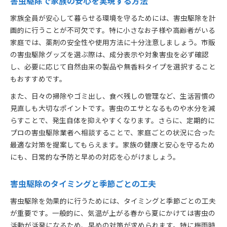
害虫駆除で家族の安心を実現する方法
家族全員が安心して暮らせる環境を守るためには、害虫駆除を計
画的に行うことが不可欠です。特に小さなお子様や高齢者がいる
家庭では、薬剤の安全性や使用方法に十分注意しましょう。市販
の害虫駆除グッズを選ぶ際は、成分表示や対象害虫を必ず確認
し、必要に応じて自然由来の製品や無香料タイプを選択すること
もおすすめです。
また、日々の掃除やゴミ出し、食べ残しの管理など、生活習慣の
見直しも大切なポイントです。害虫のエサとなるものや水分を減
らすことで、発生自体を抑えやすくなります。さらに、定期的に
プロの害虫駆除業者へ相談することで、家庭ごとの状況に合った
最適な対策を提案してもらえます。家族の健康と安心を守るため
にも、日常的な予防と早めの対応を心がけましょう。
害虫駆除のタイミングと季節ごとの工夫
害虫駆除を効果的に行うためには、タイミングと季節ごとの工夫
が重要です。一般的に、気温が上がる春から夏にかけては害虫の
活動が活発になるため、早めの対策が求められます。特に梅雨時