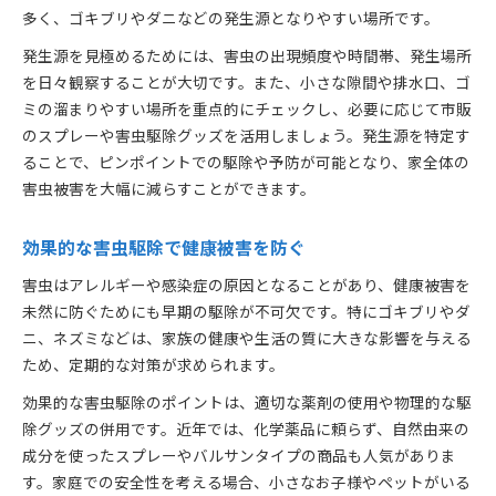
害虫駆除は低刺激グッズの活用が安心
多く、ゴキブリやダニなどの発生源となりやすい場所です。
害虫駆除時の換気と安全対策の基本
発生源を見極めるためには、害虫の出現頻度や時間帯、発生場所
害虫駆除で安心できる日常を守る工夫
を日々観察することが大切です。また、小さな隙間や排水口、ゴ
家庭でできる害虫駆除と予防対策
ミの溜まりやすい場所を重点的にチェックし、必要に応じて市販
害虫駆除は日々の清掃と予防が重要
のスプレーや害虫駆除グッズを活用しましょう。発生源を特定す
害虫駆除と湿気対策の組み合わせ方
ることで、ピンポイントでの駆除や予防が可能となり、家全体の
害虫被害を大幅に減らすことができます。
家庭用害虫駆除グッズの選び方ガイド
害虫駆除のための定期点検ポイント
効果的な害虫駆除で健康被害を防ぐ
害虫駆除と収納整理による発生防止策
虫を寄せ付けない暮らしのための工夫
害虫はアレルギーや感染症の原因となることがあり、健康被害を
未然に防ぐためにも早期の駆除が不可欠です。特にゴキブリやダ
害虫駆除とハーブを使った虫除け方法
ニ、ネズミなどは、家族の健康や生活の質に大きな影響を与える
害虫駆除のための室内環境改善ポイント
ため、定期的な対策が求められます。
害虫駆除で窓やドアの工夫が有効な理由
効果的な害虫駆除のポイントは、適切な薬剤の使用や物理的な駆
虫対策グッズを活かした害虫駆除のコツ
除グッズの併用です。近年では、化学薬品に頼らず、自然由来の
ゴキブリ対策もできる害虫駆除の工夫
成分を使ったスプレーやバルサンタイプの商品も人気がありま
ナチュラルな害虫駆除法で家族を守る
す。家庭での安全性を考える場合、小さなお子様やペットがいる