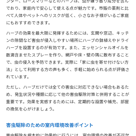
ンダー、ローズマリーなどのハーブは、虫が嫌う香り成分を含ん
でおり、家庭内で安心して使える点が魅力です。市販の薬剤と比
べて人体やペットへのリスクが低く、小さなお子様がいるご家庭
にもおすすめできます。
ハーブの効果を最大限に発揮するためには、玄関や窓辺、キッチ
ンの隙間など害虫が侵入しやすい場所にハーブの鉢植えやドライ
ハーブを設置するのが有効です。また、エッセンシャルオイルを
数滴含ませたスプレーを作り、網戸や床・壁の隅に散布すること
で、虫の侵入を予防できます。実際に「家に虫を寄せ付けない方
法」として利用する方の声も多く、手軽に始められる点が評価さ
れています。
ただし、ハーブだけでは全ての害虫に対応できない場合もあるた
め、発生状況や種類に応じて他の害虫駆除対策と併用することが
重要です。効果を実感するためには、定期的な設置や補充、部屋
の換気を心がけましょう。
害虫駆除のための室内環境改善ポイント
害虫駆除を根本的に効果的に行うには、室内環境の改善が不可欠