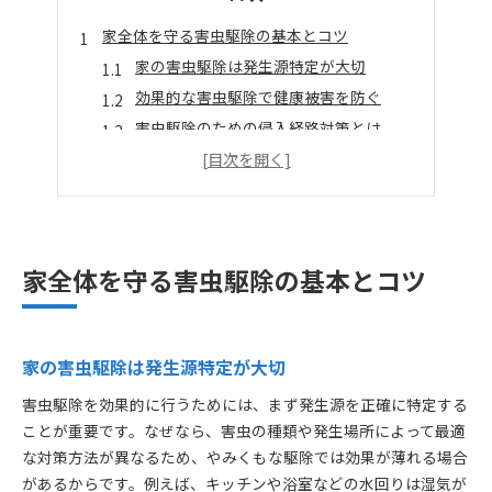
家全体を守る害虫駆除の基本とコツ
家の害虫駆除は発生源特定が大切
効果的な害虫駆除で健康被害を防ぐ
害虫駆除のための侵入経路対策とは
害虫駆除で家族の安心を実現する方法
害虫駆除のタイミングと季節ごとの工夫
効果的に害虫をシャットアウトする方法
害虫駆除は隙間対策が効果の決め手
家全体を守る害虫駆除の基本とコツ
害虫駆除と家の周りの清掃習慣の重要性
虫対策グッズの選び方と害虫駆除活用法
害虫駆除スプレーの適切な使い分け方
家の害虫駆除は発生源特定が大切
バルサンなど市販品での害虫駆除実践法
害虫駆除を効果的に行うためには、まず発生源を正確に特定する
安全性重視の害虫駆除アイディア集
ことが重要です。なぜなら、害虫の種類や発生場所によって最適
害虫駆除と子どもやペットへの配慮方法
な対策方法が異なるため、やみくもな駆除では効果が薄れる場合
自然素材を活かした安全な害虫駆除法
があるからです。例えば、キッチンや浴室などの水回りは湿気が