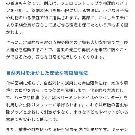
の徹底も有効です。例えば、フェロモントラップや物理的なバリ
アを利用し、薬剤の使用を最小限に抑える方法は、小さなお子様
や動物のいる家庭で特に推奨されます。実際に、こうした工夫に
より家族全員が安心して過ごせる環境を保てたという声も多く聞
かれます。
さらに、定期的な家屋の点検や隙間の封鎖も大切な対策です。侵
入経路を遮断することで、害虫の発生や再侵入を未然に防ぐこと
ができるため、安心な日常を維持しやすくなります。
自然素材を活かした安全な害虫駆除法
化学薬剤に頼らず、自然素材を活用した害虫駆除法は、家族や環
境への負担を減らしつつ効果を発揮します。代表的な方法とし
て、ハーブや精油（例えばペパーミントオイルやラベンダー）を
利用した虫除けスプレーが挙げられます。これらは市販の害虫駆
除グッズと比較して刺激が少なく、小さな子どもやペットがいる
家庭でも安心して使えます。
また、重曹や酢を使った清掃も害虫予防に効果的です。キッチン