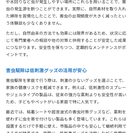
や水回りなど虫が発生しやすい場所にこれらを用いることで、害
虫の発生源を断つことができます。実際に、自然素材を取り入れ
た掃除を習慣化したことで、害虫の出現頻度が大きく減ったとい
う体験談も少なくありません。
ただし、自然由来の方法でも効果には限界があるため、状況に応
じて専門業者への相談や他の対策と併用することが安定した成果
につながります。安全性を保ちつつ、定期的なメンテナンスがポ
イントです。
害虫駆除は低刺激グッズの活用が安心
害虫駆除を家庭で行う際は、刺激の少ないグッズを選ぶことで、
家族の健康リスクを軽減できます。例えば、低刺激性のスプレー
やジェルタイプの製品は、従来の強力な薬剤よりも安全性が高い
ため、子どもやペットがいる家庭で特に人気です。
最近では、粘着シートや超音波式の害虫対策グッズなど、薬剤を
使わずに虫を寄せ付けない製品も多く登場しています。これらは
設置するだけで手軽に使え、市販品の中でも安心して継続利用で
きるのが特長です。実際に、低刺激グッズを活用しながら定期的