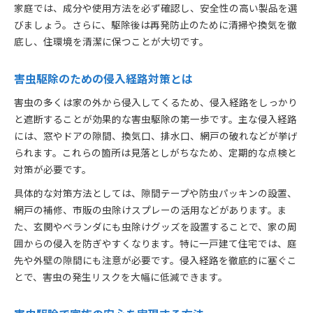
害虫駆除は自然派素材で安心安全に実現
家庭では、成分や使用方法を必ず確認し、安全性の高い製品を選
石鹸水や重曹を使った害虫駆除の実践法
びましょう。さらに、駆除後は再発防止のために清掃や換気を徹
底し、住環境を清潔に保つことが大切です。
家庭の害虫駆除に役立つハーブの活用術
ペットや子どもに優しい害虫駆除の工夫
害虫駆除のための侵入経路対策とは
害虫駆除とエコな暮らしの両立ポイント
害虫の多くは家の外から侵入してくるため、侵入経路をしっかり
と遮断することが効果的な害虫駆除の第一歩です。主な侵入経路
には、窓やドアの隙間、換気口、排水口、網戸の破れなどが挙げ
られます。これらの箇所は見落としがちなため、定期的な点検と
対策が必要です。
具体的な対策方法としては、隙間テープや防虫パッキンの設置、
網戸の補修、市販の虫除けスプレーの活用などがあります。ま
た、玄関やベランダにも虫除けグッズを設置することで、家の周
囲からの侵入を防ぎやすくなります。特に一戸建て住宅では、庭
先や外壁の隙間にも注意が必要です。侵入経路を徹底的に塞ぐこ
とで、害虫の発生リスクを大幅に低減できます。