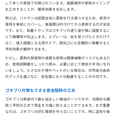
して多くの家庭で利用されています。設置場所や使用タイミング
を工夫することが、駆除効果を左右します。
例えば、バルサンは部屋全体に薬剤を行き渡らせるため、家具や
寝具を事前にカバーし、食器類は片付けてから使用するのが安全
です。また、粘着トラップはゴキブリの通り道や隅に設置するこ
とで捕獲率が向上します。スプレーは、虫を見つけたときだけで
なく、侵入経路となる窓やドア、換気口にも定期的に噴霧すると
予防効果が期待できます。
ただし、薬剤の誤使用や過度な使用は健康被害のリスクもあるた
め、使用説明書をしっかり読み、必要に応じて換気や手洗いを行
いましょう。小さなお子様やペットがいる場合は、天然成分由来
のグッズを選ぶなど、安全面にも十分配慮することが大切です。
ゴキブリ対策もできる害虫駆除の工夫
ゴキブリは家庭内で最も悩ましい害虫の一つですが、効果的な駆
除と予防の工夫で発生を大幅に抑えることができます。まず重要
なのは、ゴキブリの好む環境を作らないことです。特に湿気や食