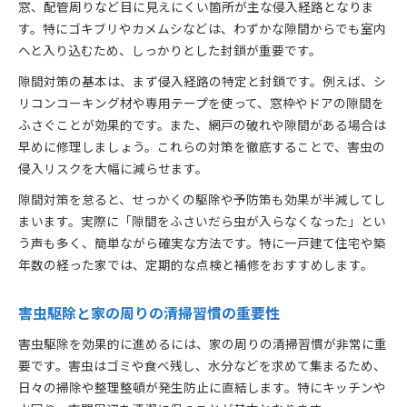
窓、配管周りなど目に見えにくい箇所が主な侵入経路となりま
す。特にゴキブリやカメムシなどは、わずかな隙間からでも室内
へと入り込むため、しっかりとした封鎖が重要です。
隙間対策の基本は、まず侵入経路の特定と封鎖です。例えば、シ
リコンコーキング材や専用テープを使って、窓枠やドアの隙間を
ふさぐことが効果的です。また、網戸の破れや隙間がある場合は
早めに修理しましょう。これらの対策を徹底することで、害虫の
侵入リスクを大幅に減らせます。
隙間対策を怠ると、せっかくの駆除や予防策も効果が半減してし
まいます。実際に「隙間をふさいだら虫が入らなくなった」とい
う声も多く、簡単ながら確実な方法です。特に一戸建て住宅や築
年数の経った家では、定期的な点検と補修をおすすめします。
害虫駆除と家の周りの清掃習慣の重要性
害虫駆除を効果的に進めるには、家の周りの清掃習慣が非常に重
要です。害虫はゴミや食べ残し、水分などを求めて集まるため、
日々の掃除や整理整頓が発生防止に直結します。特にキッチンや