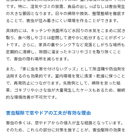
です。特に、湿気やゴミの放置、食品の出しっぱなしは害虫発生
の大きな要因となります。日々の掃除や換気、整理整頓を徹底す
ることで、害虫が住み着きにくい環境を作ることができます。
具体的には、キッチンや洗面所など水回りの水気をこまめに拭き
取り、食べ残しやゴミは密閉して速やかに処分することがポイン
トです。さらに、家具の裏やシンク下など見落としがちな場所も
定期的に清掃し、隙間に溜まったホコリやゴミを取り除くこと
で、害虫の隠れ場所を減らせます。
また、「家に虫を寄せ付けないグッズ」として除湿機や防虫剤を
活用するのも効果的です。室内環境を常に清潔・乾燥に保つこと
で、再発防止につながります。失敗例として、掃除を怠った結
果、ゴキブリや小さな虫が大量発生したケースもあるため、継続
的な環境改善が不可欠です。
害虫駆除で窓やドアの工夫が有効な理由
害虫の多くは、窓やドアからの侵入が主な経路となっています。
そのため、これらの部分に対策を施すことが、害虫駆除の効果を