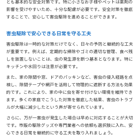
とも基本的な安全対策です。特に小さなお子様やペットは薬剤の
影響を受けやすいため、十分な配慮が必要です。安全対策を徹底
することで、安心して害虫駆除を進めることができます。
害虫駆除で安心できる日常を守る工夫
害虫駆除は一時的な対策だけでなく、日々の予防と継続的な工夫
が重要です。例えば、定期的な掃除やゴミの適切な管理、食べ残
しを放置しないことは、虫の発生源を断つ基本となります。特に
キッチンや水回りは注意が必要です。
また、家の隙間や窓、ドアのパッキンなど、害虫の侵入経路を点
検し、隙間テープや網戸を活用して物理的に遮断する方法も効果
的です。これにより、家の中に虫を寄せ付けない環境を維持でき
ます。多くの家庭でこうした対策を徹底した結果、害虫のトラブ
ルが大幅に減少したという声が寄せられています。
さらに、万が一害虫が発生した場合は早めに対応することが大切
です。市販の駆除グッズや専門業者への依頼も選択肢に入れ、安
心できる日常を継続的に守る工夫を取り入れましょう。