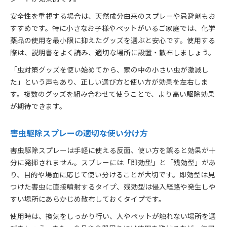
安全性を重視する場合は、天然成分由来のスプレーや忌避剤もお
すすめです。特に小さなお子様やペットがいるご家庭では、化学
薬品の使用を最小限に抑えたグッズを選ぶと安心です。使用する
際は、説明書をよく読み、適切な場所に設置・散布しましょう。
「虫対策グッズを使い始めてから、家の中の小さい虫が激減し
た」という声もあり、正しい選び方と使い方が効果を左右しま
す。複数のグッズを組み合わせて使うことで、より高い駆除効果
が期待できます。
害虫駆除スプレーの適切な使い分け方
害虫駆除スプレーは手軽に使える反面、使い方を誤ると効果が十
分に発揮されません。スプレーには「即効型」と「残効型」があ
り、目的や場面に応じて使い分けることが大切です。即効型は見
つけた害虫に直接噴射するタイプ、残効型は侵入経路や発生しや
すい場所にあらかじめ散布しておくタイプです。
使用時は、換気をしっかり行い、人やペットが触れない場所を選