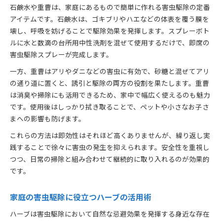
石鹸水や重曹は、家庭にあるもので簡単に作れる害虫駆除の定番
アイテムです。石鹸水は、ゴキブリやハエなどの体表を覆う膜を
壊し、呼吸を妨げることで駆除効果を発揮します。スプレーボト
ルに水と数滴の台所用中性洗剤を混ぜて使用するだけで、即席の
害虫駆除スプレーが完成します。
一方、重曹はアリやダニなどの害虫に有効で、砂糖と混ぜてアリ
の通り道に置くと、誘引と駆除の両方の役割を果たします。重曹
は消臭や掃除にも活用できるため、家中で幅広く使えるのも魅力
です。使用後はしっかり拭き取ることで、ペットや小さなお子さ
まへの影響も防げます。
これらの方法は即効性はそれほど高くありませんが、繰り返し実
践することで徐々に害虫の発生を抑えられます。安全性を重視し
つつ、日常の掃除と組み合わせて継続的に取り入れるのが効果的
です。
家庭の害虫駆除に役立つハーブの活用術
ハーブは害虫駆除において自然な忌避効果を発揮する身近な存在