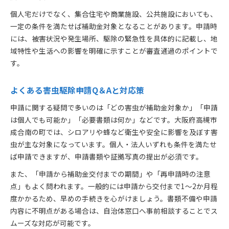
個人宅だけでなく、集合住宅や商業施設、公共施設においても、
一定の条件を満たせば補助金対象となることがあります。申請時
には、被害状況や発生場所、駆除の緊急性を具体的に記載し、地
域特性や生活への影響を明確に示すことが審査通過のポイントで
す。
よくある害虫駆除申請Q＆Aと対応策
申請に関する疑問で多いのは「どの害虫が補助金対象か」「申請
は個人でも可能か」「必要書類は何か」などです。大阪府高槻市
成合南の町では、シロアリや蜂など衛生や安全に影響を及ぼす害
虫が主な対象になっています。個人・法人いずれも条件を満たせ
ば申請できますが、申請書類や証拠写真の提出が必須です。
また、「申請から補助金交付までの期間」や「再申請時の注意
点」もよく問われます。一般的には申請から交付まで1～2か月程
度かかるため、早めの手続きを心がけましょう。書類不備や申請
内容に不明点がある場合は、自治体窓口へ事前相談することでス
ムーズな対応が可能です。