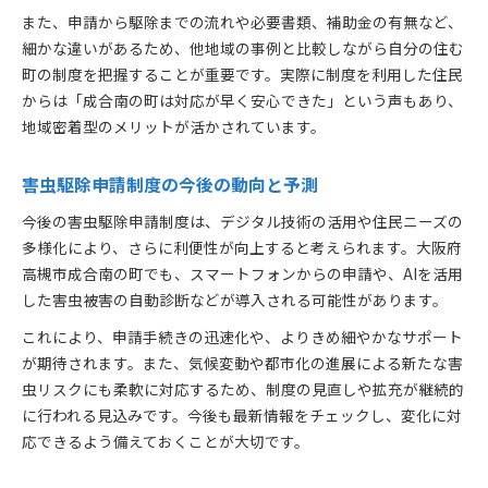
また、申請から駆除までの流れや必要書類、補助金の有無など、
細かな違いがあるため、他地域の事例と比較しながら自分の住む
町の制度を把握することが重要です。実際に制度を利用した住民
からは「成合南の町は対応が早く安心できた」という声もあり、
地域密着型のメリットが活かされています。
害虫駆除申請制度の今後の動向と予測
今後の害虫駆除申請制度は、デジタル技術の活用や住民ニーズの
多様化により、さらに利便性が向上すると考えられます。大阪府
高槻市成合南の町でも、スマートフォンからの申請や、AIを活用
した害虫被害の自動診断などが導入される可能性があります。
これにより、申請手続きの迅速化や、よりきめ細やかなサポート
が期待されます。また、気候変動や都市化の進展による新たな害
虫リスクにも柔軟に対応するため、制度の見直しや拡充が継続的
に行われる見込みです。今後も最新情報をチェックし、変化に対
応できるよう備えておくことが大切です。