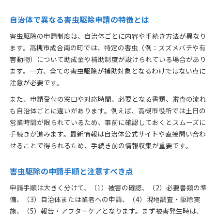
最新の害虫駆除申請制度を上手に活用する方法
害虫駆除申請制度の改定ポイントをチェック
自治体で異なる害虫駆除申請の特徴とは
地域ごとに異なる害虫駆除制度の特徴
害虫駆除の申請制度は、自治体ごとに内容や手続き方法が異なり
害虫駆除申請制度の今後の動向と予測
ます。高槻市成合南の町では、特定の害虫（例：スズメバチや有
害動物）について助成金や補助制度が設けられている場合があり
ます。一方、全ての害虫駆除が補助対象となるわけではない点に
注意が必要です。
また、申請受付の窓口や対応時間、必要となる書類、審査の流れ
も自治体ごとに違いがあります。例えば、高槻市役所では土日の
営業時間が限られているため、事前に確認しておくとスムーズに
手続きが進みます。最新情報は自治体公式サイトや直接問い合わ
せることで得られるため、手続き前の情報収集が重要です。
害虫駆除の申請手順と注意すべき点
申請手順は大きく分けて、（1）被害の確認、（2）必要書類の準
備、（3）自治体または業者への申請、（4）現地調査・駆除実
施、（5）報告・アフターケアとなります。まず被害発生時は、