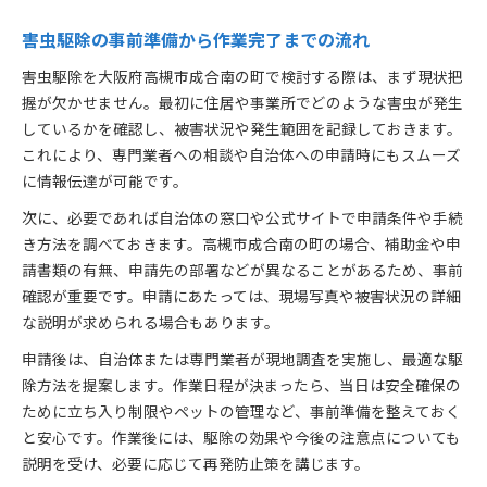
害虫駆除の事前準備から作業完了までの流れ
害虫駆除を大阪府高槻市成合南の町で検討する際は、まず現状把
握が欠かせません。最初に住居や事業所でどのような害虫が発生
しているかを確認し、被害状況や発生範囲を記録しておきます。
これにより、専門業者への相談や自治体への申請時にもスムーズ
に情報伝達が可能です。
次に、必要であれば自治体の窓口や公式サイトで申請条件や手続
き方法を調べておきます。高槻市成合南の町の場合、補助金や申
請書類の有無、申請先の部署などが異なることがあるため、事前
確認が重要です。申請にあたっては、現場写真や被害状況の詳細
な説明が求められる場合もあります。
申請後は、自治体または専門業者が現地調査を実施し、最適な駆
除方法を提案します。作業日程が決まったら、当日は安全確保の
ために立ち入り制限やペットの管理など、事前準備を整えておく
と安心です。作業後には、駆除の効果や今後の注意点についても
説明を受け、必要に応じて再発防止策を講じます。