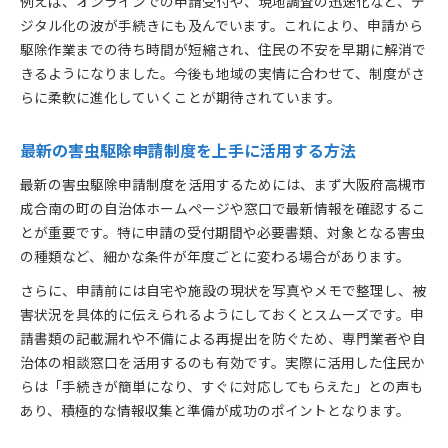
例えば、オンラインでの申請受付や、現地調査の迅速化など、デ
ジタル化の波が手続きにも及んでいます。これにより、申請から
駆除作業までの待ち時間が短縮され、住民の不安を早期に解消で
きるようになりました。今後も地域の実情に合わせて、制度がさ
らに柔軟に進化していくことが期待されています。
最新の害虫駆除申請制度を上手に活用する方法
最新の害虫駆除申請制度を活用するためには、まず大阪府高槻市
成合南の町の自治体ホームページや窓口で最新情報を確認するこ
とが重要です。特に申請の受付期間や必要書類、対象となる害虫
の種類など、細かな条件が年度ごとに変わる場合があります。
さらに、申請前には自宅や施設の現状を写真やメモで整理し、被
害状況を具体的に伝えられるようにしておくとスムーズです。申
請書類の記載漏れや不備による再提出を防ぐため、専門業者や自
治体の相談窓口を活用するのも有効です。実際に活用した住民か
らは「手続きが簡単になり、すぐに対応してもらえた」との声も
あり、積極的な情報収集と準備が成功のポイントとなります。