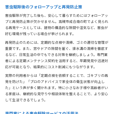
害虫駆除後のフォローアップと再発防止策
害虫駆除が完了した後も、安心して暮らすためにはフォローアッ
プと再発防止策が欠かせません。高槻市成合南の町でよく見られ
る再発ケースとしては、建物の構造的な隙間や湿気など、害虫が
好む環境が残っている場合が挙げられます。
再発防止のためには、定期的な点検や清掃、ゴミの適切な管理が
重要です。また、窓やドアの隙間を塞ぐ、排水溝の清掃を徹底す
るなど、日常生活の中でもできる対策を継続しましょう。専門業
者による定期メンテナンス契約を活用すると、早期発見や迅速対
応が可能となり、結果的にコスト削減にもつながります。
実際の利用者からは「定期点検を依頼することで、ゴキブリの再
発を防げた」「プロのアドバイスで家全体の衛生状態が向上し
た」という声が多く聞かれます。特に小さなお子様や高齢者がい
る家庭は、継続的な見守りや相談体制を整えることで、より安心
して生活できるでしょう。
専門家による害虫駆除サービスの活用法