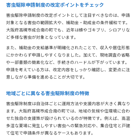
害虫駆除申請制度の改定ポイントをチェック
害虫駆除申請制度の改定ポイントとして注目すべきなのは、申請
対象となる害虫の範囲拡大や、補助金・助成金の条件緩和です。
大阪府高槻市成合南の町でも、近年は蜂やゴキブリ、シロアリな
ど多様な害虫が対象となっています。
また、補助金の支給基準が明確化されたことで、収入や居住形態
にかかわらず申請しやすくなりました。加えて、現地調査の省略
や一部書類の簡素化など、手続きのハードルが下がっています。
申請を考えている方は、改定内容をしっかり確認し、変更点に注
意しながら準備を進めることが大切です。
地域ごとに異なる害虫駆除制度の特徴
害虫駆除制度は自治体ごとに運用方法や支援内容が大きく異なり
ます。大阪府高槻市成合南の町では、地域の気候や住環境に合わ
せた独自の支援策が設けられているのが特徴です。例えば、高温
多湿な夏場に発生しやすい害虫への緊急対応や、集合住宅と戸建
て住宅で申請条件が異なるケースもあります。