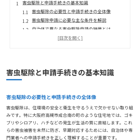
害虫駆除と申請手続きの基本知識
害虫駆除の必要性と申請手続きの全体像
害虫駆除申請に必要な主な条件を解説
自治体で異なる害虫駆除申請の特徴とは
害虫駆除の申請手順と注意すべき点
害虫駆除申請でよくある質問と対策
高槻市成合南の町で申請を進めるコツ
害虫駆除申請をスムーズに進めるポイント
害虫駆除と申請手続きの基本知識
高槻市成合南の町でよくある申請の流れ
害虫駆除申請時の提出書類と準備法
地域特有の害虫駆除申請の注意点
害虫駆除の必要性と申請手続きの全体像
申請相談窓口の利用と情報収集のコツ
害虫駆除は、住環境の安全と衛生を守るうえで欠かせない取り組
安心を守る害虫駆除の流れを解説
みです。特に大阪府高槻市成合南の町のような住宅地では、ゴキ
害虫駆除の事前準備から作業完了までの流れ
ブリやシロアリ、ハチなどの発生が生活の質に直結します。これ
安心できる害虫駆除の手順と確認事項
らの害虫被害を未然に防ぎ、早期対応するためには、自治体や専
害虫駆除後のフォローアップと再発防止策
門業者への申請手続きを正しく理解することが重要です。