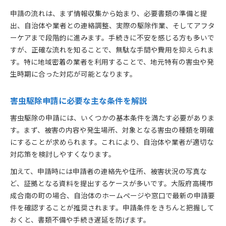
専門家による害虫駆除サービスの活用法
申請の流れは、まず情報収集から始まり、必要書類の準備と提
害虫駆除でよくあるトラブルへの対応策
出、自治体や業者との連絡調整、実際の駆除作業、そしてアフタ
自己負担を抑える申請情報の集め方
ーケアまで段階的に進みます。手続きに不安を感じる方も多いで
害虫駆除申請で自己負担を減らす情報整理術
すが、正確な流れを知ることで、無駄な手間や費用を抑えられま
申請制度を活用して害虫駆除費用を節約
す。特に地域密着の業者を利用することで、地元特有の害虫や発
生時期に合った対応が可能となります。
自己負担軽減のための害虫駆除申請ポイント
害虫駆除の補助対象や条件を正確に調べる
害虫駆除申請に必要な主な条件を解説
余計な出費を防ぐ害虫駆除情報の集め方
補助金利用に役立つ害虫駆除Q＆A
害虫駆除の申請には、いくつかの基本条件を満たす必要がありま
す。まず、被害の内容や発生場所、対象となる害虫の種類を明確
害虫駆除補助金の申請条件をわかりやすく解説
にすることが求められます。これにより、自治体や業者が適切な
害虫駆除の補助金対象となるケースとは
対応策を検討しやすくなります。
よくある害虫駆除申請Q＆Aと対応策
加えて、申請時には申請者の連絡先や住所、被害状況の写真な
害虫駆除補助金の手続きで困った時の対処法
ど、証拠となる資料を提出するケースが多いです。大阪府高槻市
害虫駆除申請や補助金利用時の注意点
成合南の町の場合、自治体のホームページや窓口で最新の申請要
地域で活用できる申請制度の最新動向
件を確認することが推奨されます。申請条件をきちんと把握して
害虫駆除に関する地域の申請制度の変化
おくと、書類不備や手続き遅延を防げます。