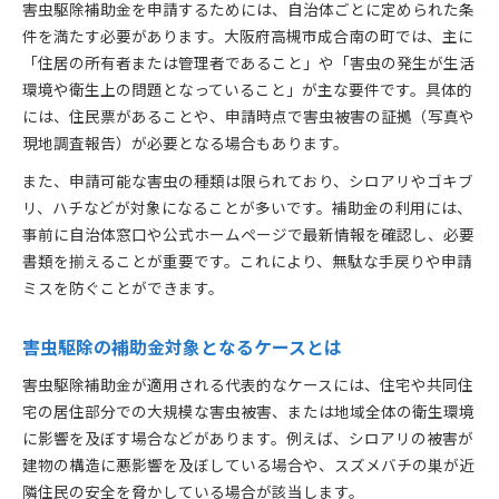
害虫駆除補助金を申請するためには、自治体ごとに定められた条
件を満たす必要があります。大阪府高槻市成合南の町では、主に
「住居の所有者または管理者であること」や「害虫の発生が生活
環境や衛生上の問題となっていること」が主な要件です。具体的
には、住民票があることや、申請時点で害虫被害の証拠（写真や
現地調査報告）が必要となる場合もあります。
また、申請可能な害虫の種類は限られており、シロアリやゴキブ
リ、ハチなどが対象になることが多いです。補助金の利用には、
事前に自治体窓口や公式ホームページで最新情報を確認し、必要
書類を揃えることが重要です。これにより、無駄な手戻りや申請
ミスを防ぐことができます。
害虫駆除の補助金対象となるケースとは
害虫駆除補助金が適用される代表的なケースには、住宅や共同住
宅の居住部分での大規模な害虫被害、または地域全体の衛生環境
に影響を及ぼす場合などがあります。例えば、シロアリの被害が
建物の構造に悪影響を及ぼしている場合や、スズメバチの巣が近
隣住民の安全を脅かしている場合が該当します。